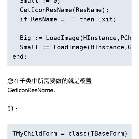
  Small := 0;

  GetIconResName(ResName);

  if ResName = '' then Exit;

  Big := LoadImage(HInstance,PChar
  Small := LoadImage(HInstance,Get
end;
您在子类中所需要做的就是覆盖
GetIconResName.
即：
TMyChildForm = class(TBaseForm)
