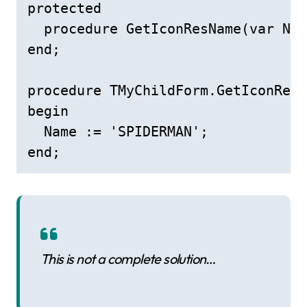
protected 

  procedure GetIconResName(var Nam
end;

procedure TMyChildForm.GetIconResN
begin

  Name := 'SPIDERMAN';

end;
This is not a complete solution…