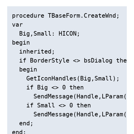
procedure TBaseForm.CreateWnd;

var

  Big,Small: HICON;

begin

  inherited;

  if BorderStyle <> bsDialog then

  begin

    GetIconHandles(Big,Small);

    if Big <> 0 then

      SendMessage(Handle,LParam(Bi
    if Small <> 0 then

      SendMessage(Handle,LParam(Sm
  end;

end;