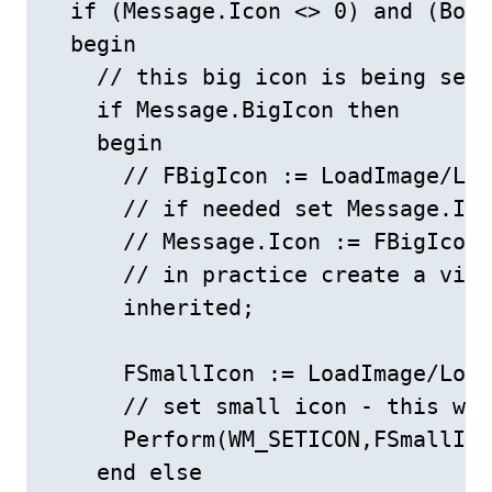
  if (Message.Icon <> 0) and (Bord
  begin    

    // this big icon is being set 
    if Message.BigIcon then

    begin      

      // FBigIcon := LoadImage/Loa
      // if needed set Message.Ico
      // Message.Icon := FBigIcon;

      // in practice create a virt
      inherited;

      FSmallIcon := LoadImage/Load
      // set small icon - this wil
      Perform(WM_SETICON,FSmallIco
    end else
