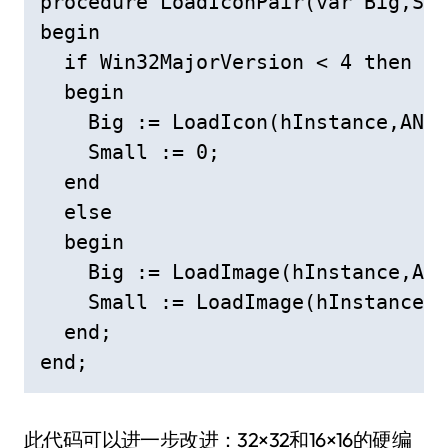
procedure LoadIconPair(var Big,Sma
begin

  if Win32MajorVersion < 4 then

  begin

    Big := LoadIcon(hInstance,ANam
    Small := 0;

  end

  else

  begin

    Big := LoadImage(hInstance,ANa
    Small := LoadImage(hInstance,1
  end;

end;
此代码可以进一步改进：32×32和16×16的硬编