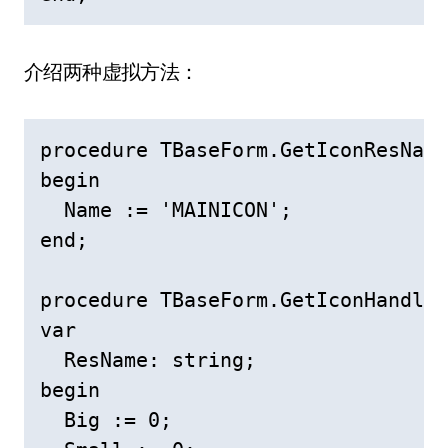
介绍两种虚拟方法：
procedure TBaseForm.GetIconResName
begin

  Name := 'MAINICON';

end;

procedure TBaseForm.GetIconHandles
var

  ResName: string;

begin

  Big := 0;
