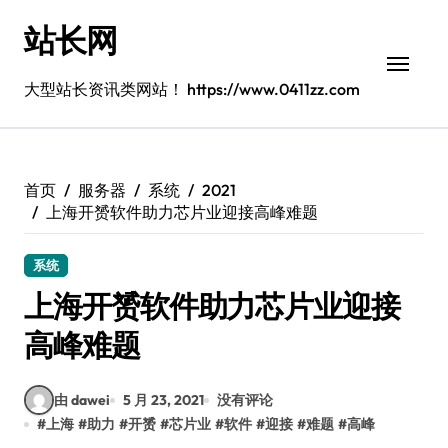
跳
站长网
转
到
内
大型站长资讯类网站！ https://www.0411zz.com
容
首页
服务器
系统
2021
上海开赟软件助力芯片业迎接高峰难题
系统
上海开赟软件助力芯片业迎接
高峰难题
由 dawei
5 月 23, 2021
没有评论
#
上海
#
助力
#
开赟
#
芯片业
#
软件
#
迎接
#
难题
#
高峰