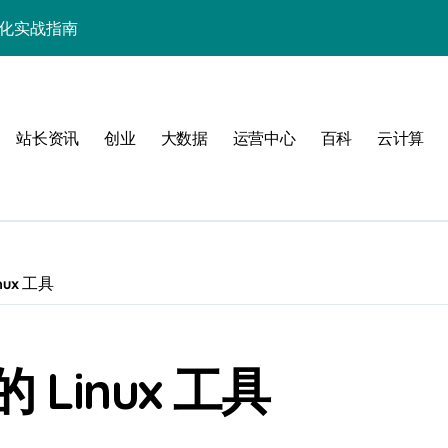
优化实战指南
优化实战精要
端事务性能优化新体验
站长资讯
创业
大数据
运营中心
百科
云计算
与科技优化秘籍
事务控制绝技！
实战深度剖析
技精粹
ux 工具
战解锁科技高效能
合规风控实战指南
Linux 工具
解锁站长学院高阶技能