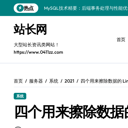
跳
热点
MySQL技术精要：后端事务处理与性能
转
到
技术赋能站长：MySQL事务控制与安全
内
站长网
容
MySQL进阶实战：以科技之力，铸就后
首页
Go语言MySQL事务控制：技术实战解密
大型站长资讯类网站！
https://www.0411zz.com
零基础启航：站长学院带你玩转MySQL
VR开发进阶秘籍：MySQL事务控制科技
容器视角揭秘：MySQL事务处理实战科
首页
服务器
系统
2021
四个用来擦除数据的 Lin
MySQL事务控制精要：iOS后端技术实
系统
MySQL事务控制精要：站长必知的技术
四个用来擦除数据的 
PHP后端必知：MySQL事务控制进阶，