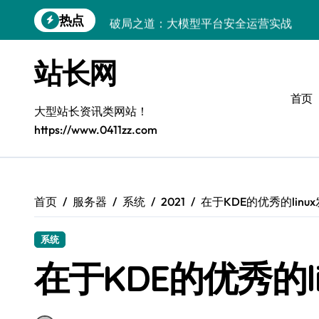
跳
热点
破局之道：大模型平台安全运营实战
转
到
跨界融合：互联网站长生态新引擎
内
站长网
容
VR创业新路径：模式创新与平台化双轮驱
首页
容器智能编排：释放服务器极致效能
大型站长资讯类网站！
https://www.0411zz.com
模式革新驱动：平台生态创业实战指南
跨界融合，驱动技术创新新生态
Android开发视角下的平台创业与运营实
首页
服务器
系统
2021
在于KDE的优秀的linu
鸿蒙建站效能跃升：优化策略与工具链实
系统
容器部署与编排优化：赋能高效运维
在于KDE的优秀的l