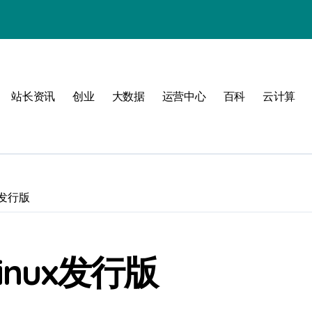
动
站长资讯
创业
大数据
运营中心
百科
云计算
战
x发行版
战指南
inux发行版