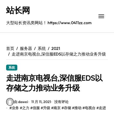
跳
站长网
转
到
内
大型站长资讯类网站！ https://www.0411zz.com
容
首页
服务器
系统
2021
走进南京电视台,深信服EDS以存储之力推动业务升级
系统
走进南京电视台,深信服EDS以
存储之力推动业务升级
由 dawei
11 月 11, 2021
没有评论
#
业务
#
之力
#
信服
#
升级
#
南京
#
存储
#
推动
#
电视台
#
走进