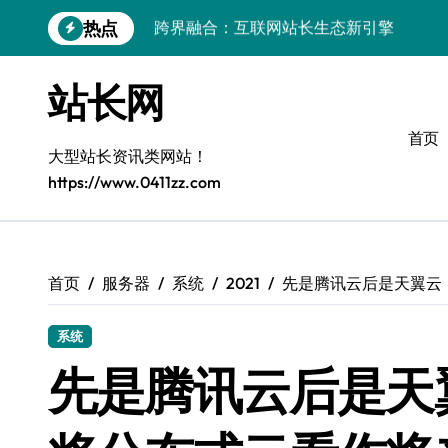
跳
热点
转
VR创业新路径：模式创新与平台化双轮驱
到
内
容器智能编排：释放服务器极致效能
站长网
容
模式革新驱动：平台生态创业实战指南
首页
大型站长资讯类网站！
跨界融合，驱动技术创新新生态
https://www.0411zz.com
Android开发视角下的平台创业与运营实
鸿蒙建站效能跃升：优化策略与工具链实
容器部署与编排优化：赋能高效运维
首页
服务器
系统
2021
先是腾讯云后是天翼云
系统
先是腾讯云后是天