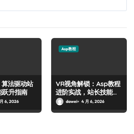
Asp教程
：算法驱动站
VR视角解锁：Asp教程
能跃升指南
进阶实战，站长技能跃
升秘籍
 月 6, 2026
dawei
4 月 6, 2026