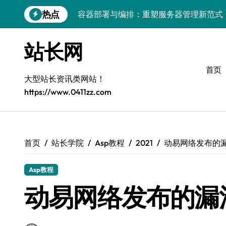
跳
热点
容器部署与编排：重塑服务器管理新范式
转
到
破局之道：大模型平台安全运营实战
内
站长网
容
跨界融合：互联网站长生态新引擎
首页
VR创业新路径：模式创新与平台化双轮驱
大型站长资讯类网站！
https://www.0411zz.com
容器智能编排：释放服务器极致效能
模式革新驱动：平台生态创业实战指南
跨界融合，驱动技术创新新生态
首页
站长学院
Asp教程
2021
动易网络发布的
Android开发视角下的平台创业与运营实
Asp教程
鸿蒙建站效能跃升：优化策略与工具链实
动易网络发布的漏
容器部署与编排优化：赋能高效运维