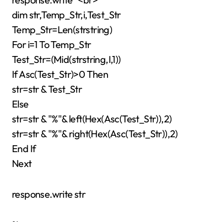
dim str,Temp_Str,i,Test_Str
Temp_Str=Len(strstring)
For i=1 To Temp_Str
Test_Str=(Mid(strstring,I,1))
If Asc(Test_Str)>0 Then
str=str & Test_Str
Else
str=str & "%"& left(Hex(Asc(Test_Str)),2)
str=str & "%"& right(Hex(Asc(Test_Str)),2)
End If
Next
response.write str