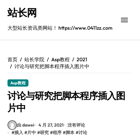
跳
站长网
转
到
内
大型站长资讯类网站！ https://www.0411zz.com
容
首页
站长学院
Asp教程
2021
讨论与研究把脚本程序插入图片中
Asp教程
讨论与研究把脚本程序插入图
片中
由 dawei
4 月 27, 2021
没有评论
#
插入
#
片中
#
研究
#
程序
#
脚本
#
讨论