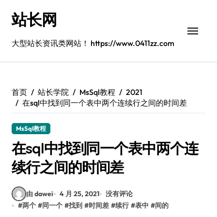
跳
站长网
转
到
内
大型站长资讯类网站！ https://www.0411zz.com
容
首页
站长学院
MsSql教程
2021
在sql中找到同一个表中两个连续行之间的时间差
MsSql教程
在sql中找到同一个表中两个连
续行之间的时间差
由 dawei
4 月 25, 2021
没有评论
#
两个
#
同一个
#
找到
#
时间差
#
续行
#
表中
#
间的