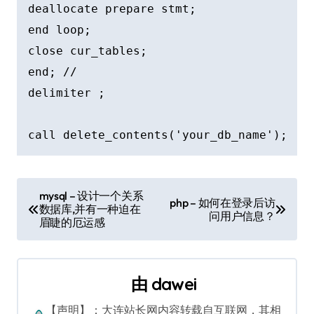
deallocate prepare stmt;

end loop;

close cur_tables;

end; //

delimiter ;

文
mysql – 设计一个关系
php – 如何在登录后访
数据库,并有一种迫在
章
问用户信息？
眉睫的厄运感
导
航
由
dawei
【声明】：大连站长网内容转载自互联网，其相