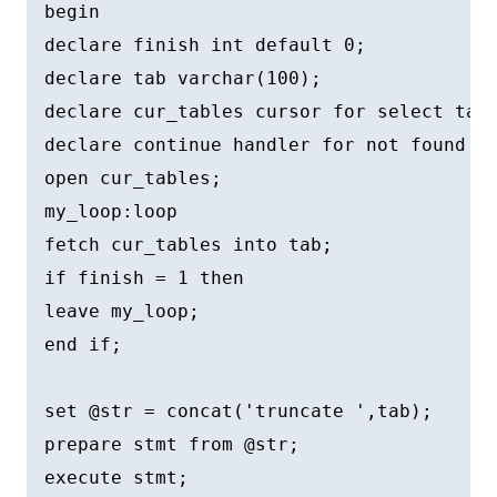
begin

declare finish int default 0;

declare tab varchar(100);

declare cur_tables cursor for select tabl
declare continue handler for not found se
open cur_tables;

my_loop:loop

fetch cur_tables into tab;

if finish = 1 then

leave my_loop;

end if;

set @str = concat('truncate ',tab);

prepare stmt from @str;

execute stmt;
