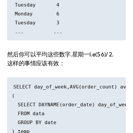
 Tuesday       4

 Monday        6

 Tuesday       3

然后你可以平均这些数字.星期一I.e(5 6)/ 2.
这样的事情应该有效：
SELECT day_of_week,AVG(order_count) avera
(

  SELECT DAYNAME(order_date) day_of_week,
  FROM data 

  GROUP BY date

) temp
