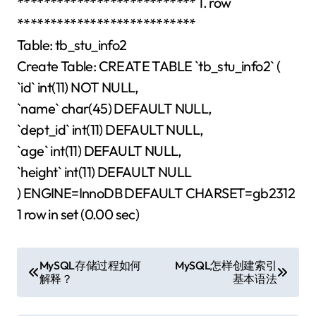
*************************** 1. row
***************************
Table: tb_stu_info2
Create Table: CREATE TABLE `tb_stu_info2` (
`id` int(11) NOT NULL,
`name` char(45) DEFAULT NULL,
`dept_id` int(11) DEFAULT NULL,
`age` int(11) DEFAULT NULL,
`height` int(11) DEFAULT NULL
) ENGINE=InnoDB DEFAULT CHARSET=gb2312
1 row in set (0.00 sec)
文
MySQL存储过程如何
MySQL怎样创建索引
解释？
基本语法
章