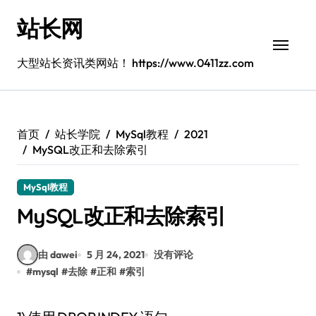
跳
站长网
转
到
内
大型站长资讯类网站！ https://www.0411zz.com
容
首页
站长学院
MySql教程
2021
MySQL改正和去除索引
MySql教程
MySQL改正和去除索引
由 dawei
5 月 24, 2021
没有评论
#
mysql
#
去除
#
正和
#
索引