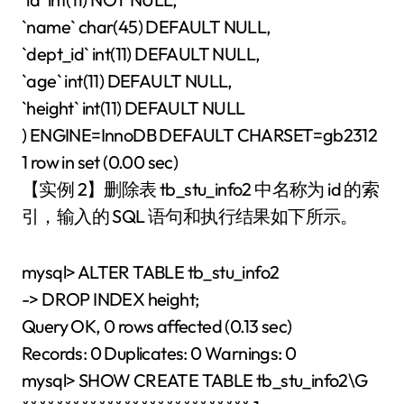
`name` char(45) DEFAULT NULL,
`dept_id` int(11) DEFAULT NULL,
`age` int(11) DEFAULT NULL,
`height` int(11) DEFAULT NULL
) ENGINE=InnoDB DEFAULT CHARSET=gb2312
1 row in set (0.00 sec)
【实例 2】删除表 tb_stu_info2 中名称为 id 的索
引，输入的 SQL 语句和执行结果如下所示。
mysql> ALTER TABLE tb_stu_info2
-> DROP INDEX height;
Query OK, 0 rows affected (0.13 sec)
Records: 0 Duplicates: 0 Warnings: 0
mysql> SHOW CREATE TABLE tb_stu_info2\G