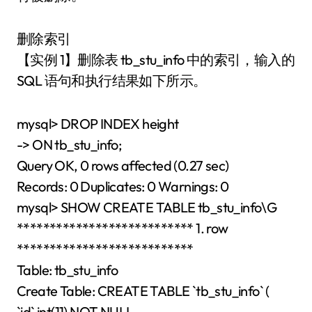
删除索引
【实例 1】删除表 tb_stu_info 中的索引，输入的
SQL 语句和执行结果如下所示。
mysql> DROP INDEX height
-> ON tb_stu_info;
Query OK, 0 rows affected (0.27 sec)
Records: 0 Duplicates: 0 Warnings: 0
mysql> SHOW CREATE TABLE tb_stu_info\G
*************************** 1. row
***************************
Table: tb_stu_info
Create Table: CREATE TABLE `tb_stu_info` (
`id` int(11) NOT NULL,