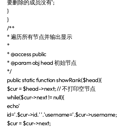
要删除的成员没有';
}
}
/**
* 遍历所有节点并输出显示
*
* @access public
* @param obj head 初始节点
*/
public static function showRank($head){
$cur = $head->next; // 不打印空节点
while($cur->next != null){
echo'
id='.$cur->id.' '.'username='.$cur->username;
$cur = $cur->next;