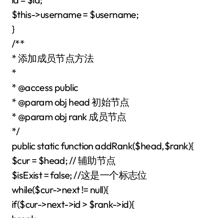
$this->username = $username;
}
/**
* 添加成员节点方法
*
* @access public
* @param obj head 初始节点
* @param obj rank 成员节点
*/
public static function addRank($head,$rank){
$cur = $head; // 辅助节点
$isExist = false; //这是一个标志位
while($cur->next != null){
if($cur->next->id > $rank->id){