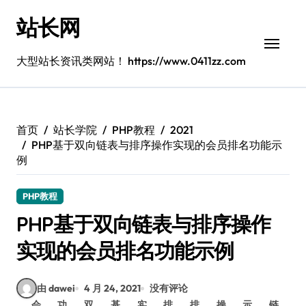
跳
站长网
转
到
内
大型站长资讯类网站！ https://www.0411zz.com
容
首页
站长学院
PHP教程
2021
PHP基于双向链表与排序操作实现的会员排名功能示
例
PHP教程
PHP基于双向链表与排序操作
实现的会员排名功能示例
由 dawei
4 月 24, 2021
没有评论
会
功
双
基
实
排
排
操
示
链