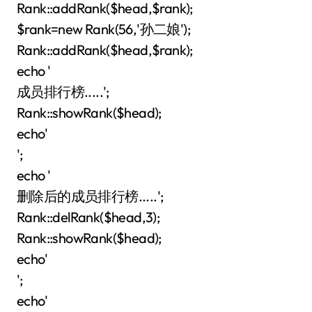
Rank::addRank($head,$rank);
$rank=new Rank(56,'孙二娘');
Rank::addRank($head,$rank);
echo '
成员排行榜.....';
Rank::showRank($head);
echo'
';
echo '
删除后的成员排行榜.....';
Rank::delRank($head,3);
Rank::showRank($head);
echo'
';
echo'