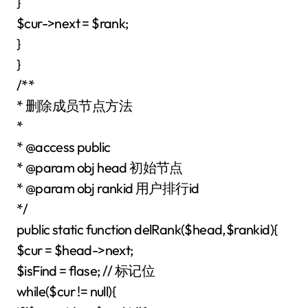
}
$cur->next = $rank;
}
}
/**
* 删除成员节点方法
*
* @access public
* @param obj head 初始节点
* @param obj rankid 用户排行id
*/
public static function delRank($head,$rankid){
$cur = $head->next;
$isFind = flase; // 标记位
while($cur != null){