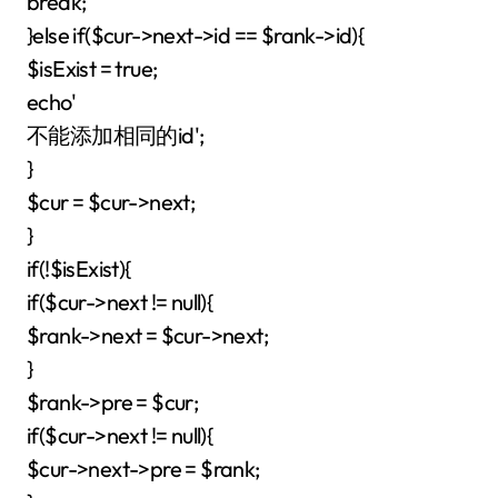
break;
}else if($cur->next->id == $rank->id){
$isExist = true;
echo'
不能添加相同的id';
}
$cur = $cur->next;
}
if(!$isExist){
if($cur->next != null){
$rank->next = $cur->next;
}
$rank->pre = $cur;
if($cur->next != null){
$cur->next->pre = $rank;