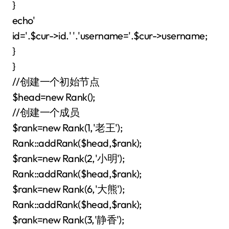
}
echo'
id='.$cur->id.' '.'username='.$cur->username;
}
}
//创建一个初始节点
$head=new Rank();
//创建一个成员
$rank=new Rank(1,'老王');
Rank::addRank($head,$rank);
$rank=new Rank(2,'小明');
Rank::addRank($head,$rank);
$rank=new Rank(6,'大熊');
Rank::addRank($head,$rank);
$rank=new Rank(3,'静香');