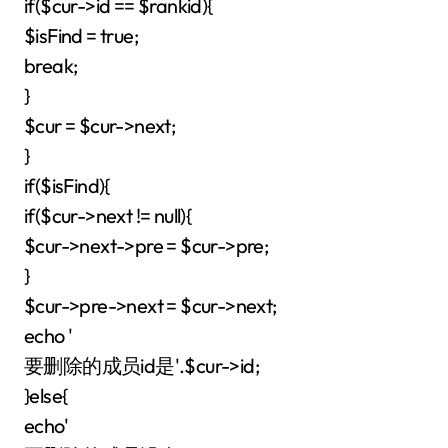
if($cur->id == $rankid){
$isFind = true;
break;
}
$cur = $cur->next;
}
if($isFind){
if($cur->next != null){
$cur->next->pre = $cur->pre;
}
$cur->pre->next = $cur->next;
echo '
要删除的成员id是'.$cur->id;
}else{
echo'