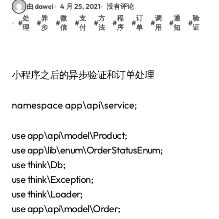
由 dawei
4 月 25, 2021
没有评论
处
异
微
支
方
程
订
调
通
验
#
#
#
#
#
#
#
#
#
#
理
步
信
付
法
序
单
用
知
证
小程序之后的异步验证和订单处理
namespace app\api\service;
use app\api\model\Product;
use app\lib\enum\OrderStatusEnum;
use think\Db;
use think\Exception;
use think\Loader;
use app\api\model\Order;