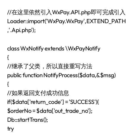
//在这里依然引入WxPay.API.php即可完成引入
Loader::import('WxPay.WxPay',EXTEND_PATH
,'.Api.php');
class WxNotify extends \WxPayNotify
{
//继承了父类，所以直接重写方法
public function NotifyProcess($data,&$msg)
{
//如果返回支付成功信息
if($data['return_code'] = 'SUCCESS'){
$orderNo = $data['out_trade_no'];
Db::startTrans();
try