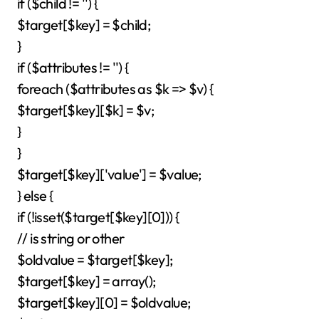
if ($child != '') {
$target[$key] = $child;
}
if ($attributes != '') {
foreach ($attributes as $k => $v) {
$target[$key][$k] = $v;
}
}
$target[$key]['value'] = $value;
} else {
if (!isset($target[$key][0])) {
// is string or other
$oldvalue = $target[$key];
$target[$key] = array();
$target[$key][0] = $oldvalue;