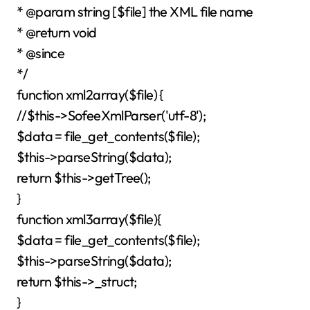
* @param string [$file] the XML file name
* @return void
* @since
*/
function xml2array($file) {
//$this->SofeeXmlParser('utf-8');
$data = file_get_contents($file);
$this->parseString($data);
return $this->getTree();
}
function xml3array($file){
$data = file_get_contents($file);
$this->parseString($data);
return $this->_struct;
}