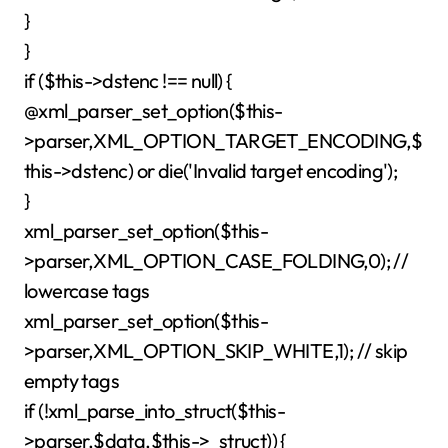
}
}
if ($this->dstenc !== null) {
@xml_parser_set_option($this-
>parser,XML_OPTION_TARGET_ENCODING,$
this->dstenc) or die('Invalid target encoding');
}
xml_parser_set_option($this-
>parser,XML_OPTION_CASE_FOLDING,0); //
lowercase tags
xml_parser_set_option($this-
>parser,XML_OPTION_SKIP_WHITE,1); // skip
empty tags
if (!xml_parse_into_struct($this-
>parser,$data,$this->_struct)) {