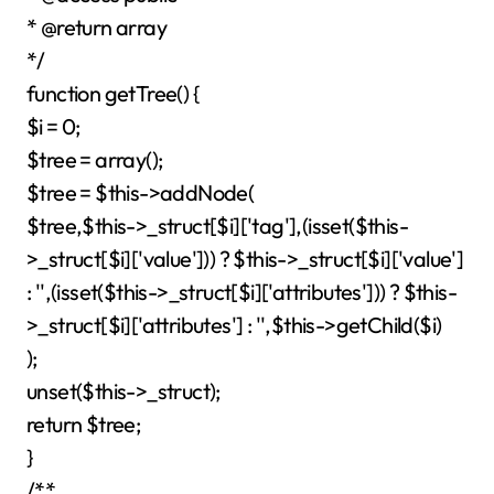
* @return array
*/
function getTree() {
$i = 0;
$tree = array();
$tree = $this->addNode(
$tree,$this->_struct[$i]['tag'],(isset($this-
>_struct[$i]['value'])) ? $this->_struct[$i]['value']
: '',(isset($this->_struct[$i]['attributes'])) ? $this-
>_struct[$i]['attributes'] : '',$this->getChild($i)
);
unset($this->_struct);
return $tree;
}
/**