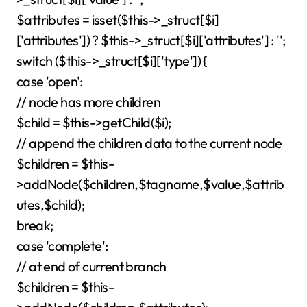
$attributes = isset($this->_struct[$i]
['attributes']) ? $this->_struct[$i]['attributes'] : '';
switch ($this->_struct[$i]['type']) {
case 'open':
// node has more children
$child = $this->getChild($i);
// append the children data to the current node
$children = $this-
>addNode($children,$tagname,$value,$attrib
utes,$child);
break;
case 'complete':
// at end of current branch
$children = $this-