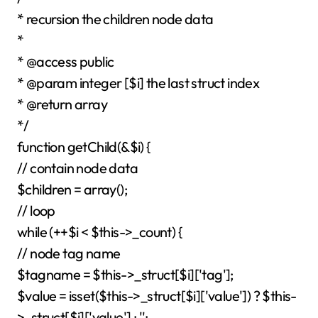
* recursion the children node data
*
* @access public
* @param integer [$i] the last struct index
* @return array
*/
function getChild(&$i) {
// contain node data
$children = array();
// loop
while (++$i < $this->_count) {
// node tag name
$tagname = $this->_struct[$i]['tag'];
$value = isset($this->_struct[$i]['value']) ? $this-
>_struct[$i]['value'] : '';