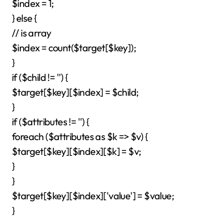
$index = 1;
} else {
// is array
$index = count($target[$key]);
}
if ($child != '') {
$target[$key][$index] = $child;
}
if ($attributes != '') {
foreach ($attributes as $k => $v) {
$target[$key][$index][$k] = $v;
}
}
$target[$key][$index]['value'] = $value;
}