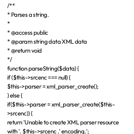
/**
* Parses a string.
*
* @access public
* @param string data XML data
* @return void
*/
function parseString($data) {
if ($this->srcenc === null) {
$this->parser = xml_parser_create();
} else {
if($this->parser = xml_parser_create($this-
>srcenc)) {
return 'Unable to create XML parser resource
with '. $this->srcenc .' encoding.';