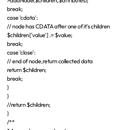
>addNode($children,$attributes);
break;
case 'cdata':
// node has CDATA after one of it's children
$children['value'] .= $value;
break;
case 'close':
// end of node,return collected data
return $children;
break;
}
}
//return $children;
}
/**