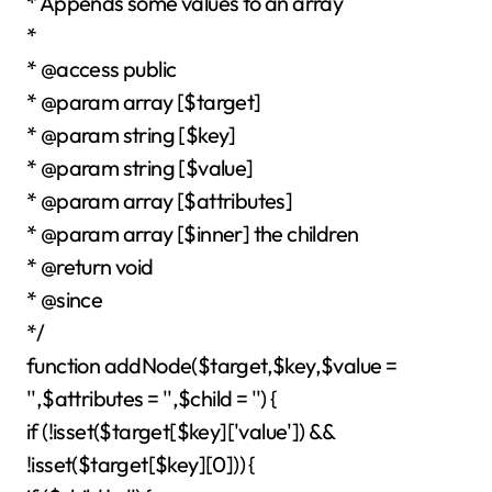
* Appends some values to an array
*
* @access public
* @param array [$target]
* @param string [$key]
* @param string [$value]
* @param array [$attributes]
* @param array [$inner] the children
* @return void
* @since
*/
function addNode($target,$key,$value =
'',$attributes = '',$child = '') {
if (!isset($target[$key]['value']) &&
!isset($target[$key][0])) {