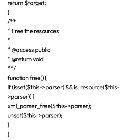
return $target;
}
/**
* Free the resources
*
* @access public
* @return void
**/
function free() {
if (isset($this->parser) && is_resource($this-
>parser)) {
xml_parser_free($this->parser);
unset($this->parser);
}
}