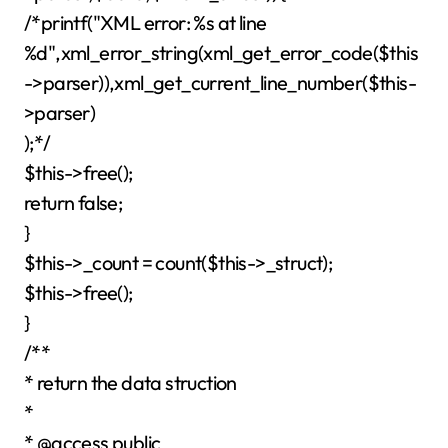
/*printf("XML error: %s at line
%d",xml_error_string(xml_get_error_code($this
->parser)),xml_get_current_line_number($this-
>parser)
);*/
$this->free();
return false;
}
$this->_count = count($this->_struct);
$this->free();
}
/**
* return the data struction
*
* @access public