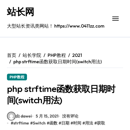
跳
站长网
转
到
内
大型站长资讯类网站！ https://www.0411zz.com
容
首页
站长学院
PHP教程
2021
php strftime函数获取日期时间(switch用法)
PHP教程
php strftime函数获取日期时
间(switch用法)
由 dawei
5 月 15, 2021
没有评论
#
strftime
#
Switch
#
函数
#
日期
#
时间
#
用法
#
获取