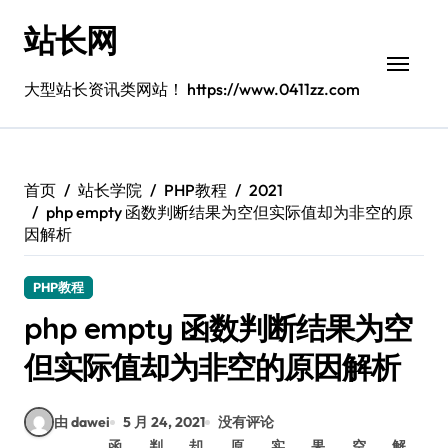
跳
站长网
转
到
内
大型站长资讯类网站！ https://www.0411zz.com
容
首页
站长学院
PHP教程
2021
php empty 函数判断结果为空但实际值却为非空的原
因解析
PHP教程
php empty 函数判断结果为空
但实际值却为非空的原因解析
由 dawei
5 月 24, 2021
没有评论
函
判
却
原
实
果
空
解