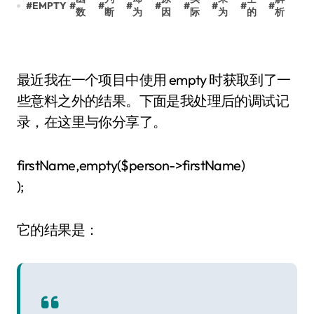
#
EMPTY
#
#
#
#
#
#
#
#
数
断
为
因
际
为
的
析
最近我在一个项目中使用 empty 时获取到了一
些意料之外的结果。下面是我处理后的调试记
录，在这里与你分享了。
firstName,empty($person->firstName)
);
它的结果是：