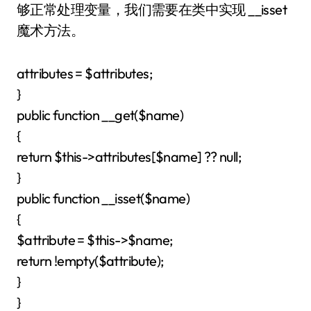
够正常处理变量，我们需要在类中实现 __isset
魔术方法。
attributes = $attributes;
}
public function __get($name)
{
return $this->attributes[$name] ?? null;
}
public function __isset($name)
{
$attribute = $this->$name;
return !empty($attribute);
}
}