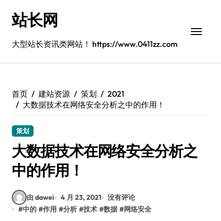
跳
站长网
转
到
内
大型站长资讯类网站！ https://www.0411zz.com
容
首页
建站资源
策划
2021
大数据技术在网络安全分析之中的作用！
策划
大数据技术在网络安全分析之
中的作用！
由 dawei
4 月 23, 2021
没有评论
#
中的
#
作用
#
分析
#
技术
#
数据
#
网络安全