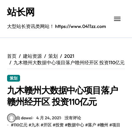
跳
站长网
转
到
内
大型站长资讯类网站！ https://www.0411zz.com
容
首页
建站资源
策划
2021
九木赣州大数据中心项目落户赣州经开区 投资110亿元
策划
九木赣州大数据中心项目落户
赣州经开区 投资110亿元
由 dawei
4 月 24, 2021
没有评论
#
110亿元
#
九木
#
开区
#
投资
#
数据中心
#
落户
#
赣州
#
项目