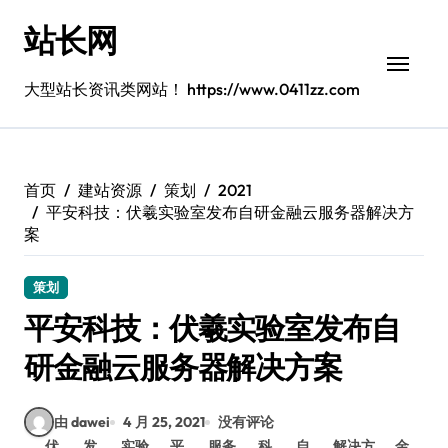
跳
站长网
转
到
内
大型站长资讯类网站！ https://www.0411zz.com
容
首页
建站资源
策划
2021
平安科技：伏羲实验室发布自研金融云服务器解决方
案
策划
平安科技：伏羲实验室发布自
研金融云服务器解决方案
由 dawei
4 月 25, 2021
没有评论
伏
发
实验
平
服务
科
自
解决方
金