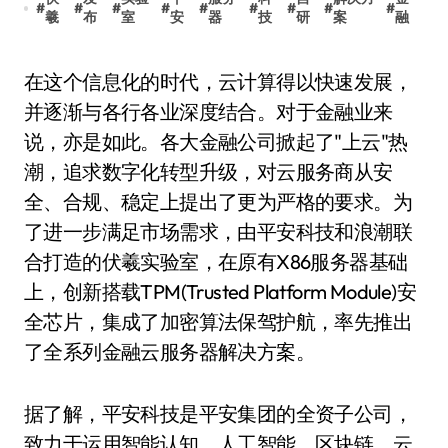
#
#
#
#
#
#
#
#
#
羲
布
室
安
器
技
研
案
融
在这个信息化的时代，云计算得以快速发展，
并逐渐与各行各业深度结合。对于金融业来
说，亦是如此。各大金融公司掀起了"上云"热
潮，追求数字化转型升级，对云服务商从安
全、合规、稳定上提出了更为严格的要求。为
了进一步满足市场需求，由平安科技和浪潮联
合打造的伏羲实验室，在原有X86服务器基础
上，创新搭载TPM(Trusted Platform Module)安
全芯片，集成了加密算法保驾护航，率先推出
了全系列金融云服务器解决方案。
据了解，平安科技是平安集团的全资子公司，
致力于运用智能认知、人工智能、区块链、云