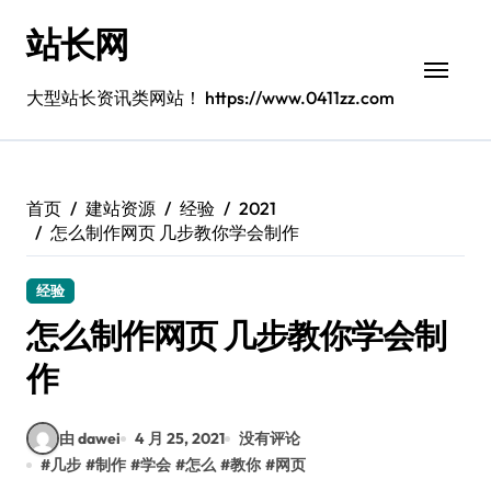
跳
站长网
转
到
内
大型站长资讯类网站！ https://www.0411zz.com
容
首页
建站资源
经验
2021
怎么制作网页 几步教你学会制作
经验
怎么制作网页 几步教你学会制
作
由 dawei
4 月 25, 2021
没有评论
#
几步
#
制作
#
学会
#
怎么
#
教你
#
网页