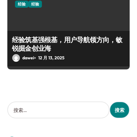
经验
经验
经验筑基强根基，用户导航领方向，敏
锐掘金创业海
dawei
12 月 13, 2025
搜
索
：