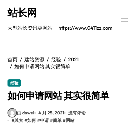
跳
站长网
转
到
内
大型站长资讯类网站！ https://www.0411zz.com
容
首页
建站资源
经验
2021
如何申请网站 其实很简单
经验
如何申请网站 其实很简单
由 dawei
4 月 25, 2021
没有评论
#
其实
#
如何
#
申请
#
简单
#
网站