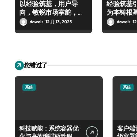
以经验筑基，用户导
经验筑基
向，敏锐市场掌舵，共
为本铸根
启创业新程
创辉煌
dawei
12 月 13, 2025
dawei
12
您错过了
系统
系统
科技赋能：系统容器优
客户端
化与高效编排驱动服务
级容器