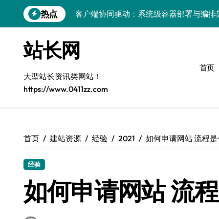
跳
热点
客户端协同驱动：系统级容器部署与编排
转
到
容器化部署与编排：解锁科技时代服务器
内
站长网
容
容器技术领航，编排策略赋能：打造服务
首页
容器部署与编排优化：赋能高效运维
大型站长资讯类网站！
https://www.0411zz.com
容器部署与编排：重塑服务器管理新范式
破局之道：大模型平台安全运营实战
跨界融合：互联网站长生态新引擎
首页
建站资源
经验
2021
如何申请网站 流程是
VR创业新路径：模式创新与平台化双轮驱
经验
容器智能编排：释放服务器极致效能
如何申请网站 流
科技赋能：系统容器优化与高效编排驱动