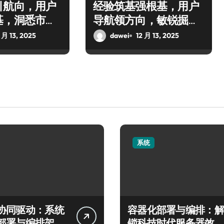
引航向，用户
经验筑基强根基，用户
基，洞悉市场
导航领方向，敏锐掘金
创业海
 月 13, 2025
dawei
12 月 13, 2025
系统
协同驱动：系统
容器化部署与编排：解
部署与编排架构
锁科技时代服务器效率