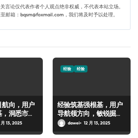
相关言论仅代表作者个人观点绝非权威，不代表本站立场。
：bqsm@foxmail.com，我们将及时予以处理。
经验
经验
引航向，用户
经验筑基强根基，用户
基，洞悉市场
导航领方向，敏锐掘金
创业海
 月 13, 2025
dawei
12 月 13, 2025