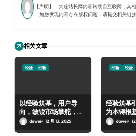
航
【声明】：大连站长网内容转载自互联网，其
如您发现内容存在版权问题，请提交相关链接至邮箱
相关文章
经验
经验
经验
经验
以经验筑基，用户导
经验筑基
向，敏锐市场掌舵，共
为本铸根
启创业新程
创辉煌
dawei
12 月 13, 2025
dawei
12