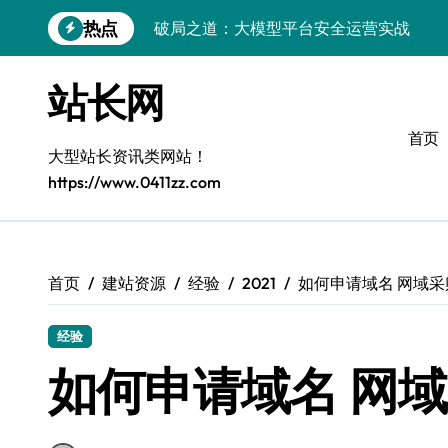
跳
热点
破局之道：大模型平台安全运营实战
转
到
跨界融合：互联网站长生态新引擎
内
站长网
容
VR创业新路径：模式创新与平台化双轮驱
首页
容器智能编排：释放服务器极致效能
大型站长资讯类网站！
https://www.0411zz.com
模式革新驱动：平台生态创业实战指南
跨界融合，驱动技术创新新生态
Android开发视角下的平台创业与运营实
首页
建站资源
经验
2021
如何申请域名 网域
鸿蒙建站效能跃升：优化策略与工具链实
经验
容器部署与编排优化：赋能高效运维
如何申请域名 网