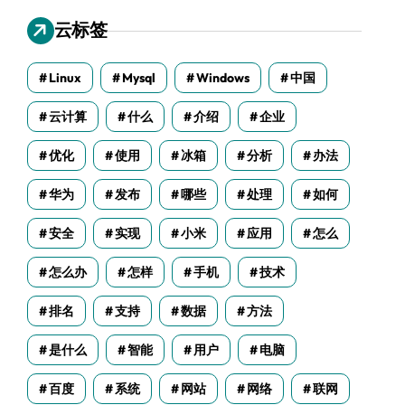
云标签
Linux
Mysql
Windows
中国
云计算
什么
介绍
企业
优化
使用
冰箱
分析
办法
华为
发布
哪些
处理
如何
安全
实现
小米
应用
怎么
怎么办
怎样
手机
技术
排名
支持
数据
方法
是什么
智能
用户
电脑
百度
系统
网站
网络
联网