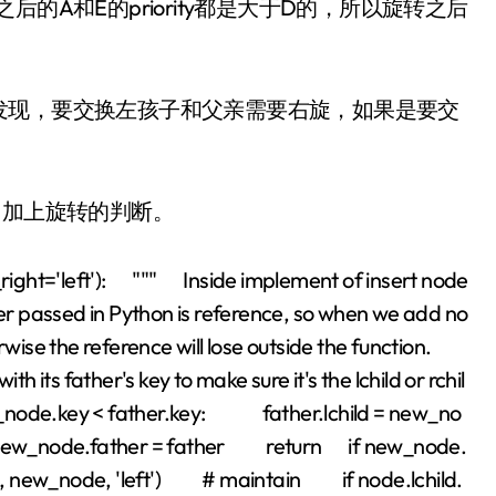
的A和E的priority都是大于D的，所以旋转之后
发现，要交换左孩子和父亲需要右旋，如果是要交
，加上旋转的判断。
r_right='left'): """ Inside implement of insert node
 passed in Python is reference, so when we add no
erwise the reference will lose outside the function.
its father's key to make sure it's the lchild or rchil
_node.key < father.key: father.lchild = new_no
_node.father = father return if new_node.
de, new_node, 'left') # maintain if node.lchild.