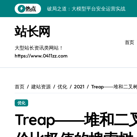
跳
热点
破局之道：大模型平台安全运营实战
转
到
跨界融合：互联网站长生态新引擎
内
站长网
容
VR创业新路径：模式创新与平台化双轮驱
首页
容器智能编排：释放服务器极致效能
大型站长资讯类网站！
https://www.0411zz.com
模式革新驱动：平台生态创业实战指南
跨界融合，驱动技术创新新生态
Android开发视角下的平台创业与运营实
首页
建站资源
优化
2021
Treap――堆和二
鸿蒙建站效能跃升：优化策略与工具链实
优化
容器部署与编排优化：赋能高效运维
Treap――堆和