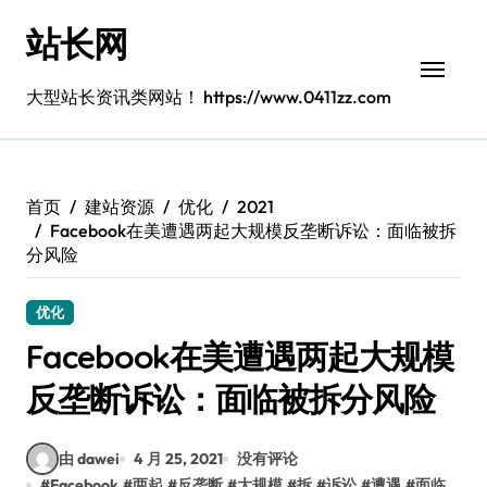
跳
站长网
转
到
内
大型站长资讯类网站！ https://www.0411zz.com
容
首页
建站资源
优化
2021
Facebook在美遭遇两起大规模反垄断诉讼：面临被拆
分风险
优化
Facebook在美遭遇两起大规模
反垄断诉讼：面临被拆分风险
由 dawei
4 月 25, 2021
没有评论
#
Facebook
#
两起
#
反垄断
#
大规模
#
拆
#
诉讼
#
遭遇
#
面临