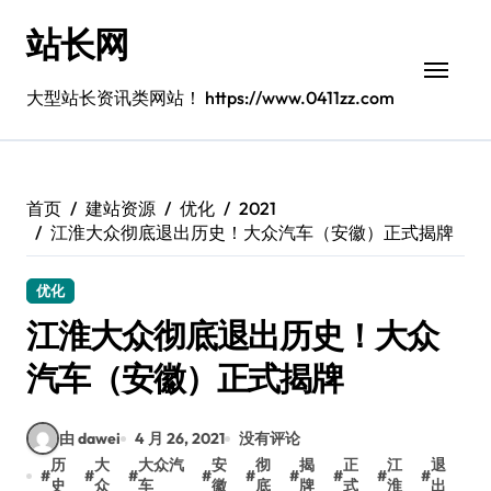
跳
站长网
转
到
内
大型站长资讯类网站！ https://www.0411zz.com
容
首页
建站资源
优化
2021
江淮大众彻底退出历史！大众汽车（安徽）正式揭牌
优化
江淮大众彻底退出历史！大众
汽车（安徽）正式揭牌
由 dawei
4 月 26, 2021
没有评论
历
大
大众汽
安
彻
揭
正
江
退
#
#
#
#
#
#
#
#
#
史
众
车
徽
底
牌
式
淮
出