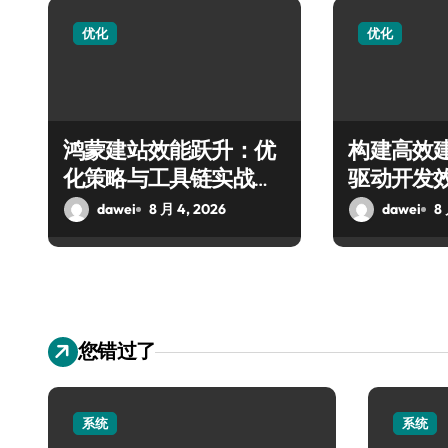
优化
优化
鸿蒙建站效能跃升：优
构建高效
化策略与工具链实战指
驱动开发
南
dawei
8 月 4, 2026
dawei
8
您错过了
系统
系统