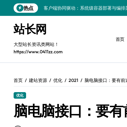
跳
热点
客户端协同驱动：系统级容器部署与编排
转
到
容器化部署与编排：解锁科技时代服务器
内
站长网
容
容器技术领航，编排策略赋能：打造服务
首页
容器部署与编排优化：赋能高效运维
大型站长资讯类网站！
https://www.0411zz.com
容器部署与编排：重塑服务器管理新范式
破局之道：大模型平台安全运营实战
跨界融合：互联网站长生态新引擎
首页
建站资源
优化
2021
脑电脑接口：要有前
VR创业新路径：模式创新与平台化双轮驱
优化
容器智能编排：释放服务器极致效能
脑电脑接口：要有
科技赋能：系统容器优化与高效编排驱动