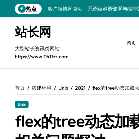
跳
热点
客户端协同驱动：系统级容器部署与编排
转
到
容器化部署与编排：解锁科技时代服务器
内
站长网
容
容器技术领航，编排策略赋能：打造服务
首页
容器部署与编排优化：赋能高效运维
大型站长资讯类网站！
https://www.0411zz.com
容器部署与编排：重塑服务器管理新范式
破局之道：大模型平台安全运营实战
跨界融合：互联网站长生态新引擎
首页
搭建环境
Unix
2021
flex的tree动态
VR创业新路径：模式创新与平台化双轮驱
Unix
容器智能编排：释放服务器极致效能
flex的tree动
科技赋能：系统容器优化与高效编排驱动