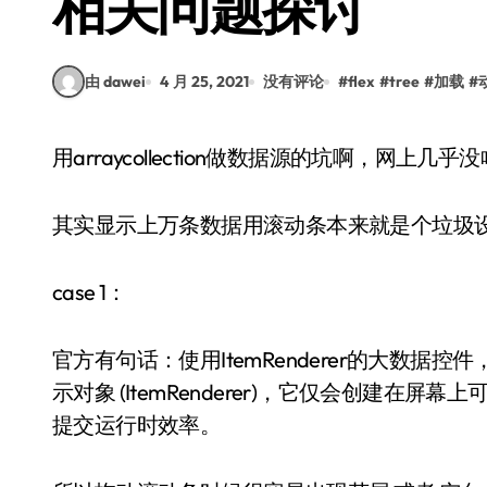
相关问题探讨
由 dawei
4 月 25, 2021
没有评论
#
flex
#
tree
#
加载
#
用arraycollection做数据源的坑啊，网上
其实显示上万条数据用滚动条本来就是个垃圾设
case 1：
官方有句话：使用ItemRenderer的大数
示对象 (ItemRenderer)，它仅会创建
提交运行时效率。