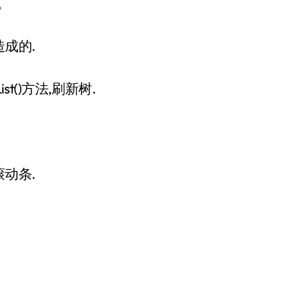
。
造成的.
List()方法,刷新树.
动条.