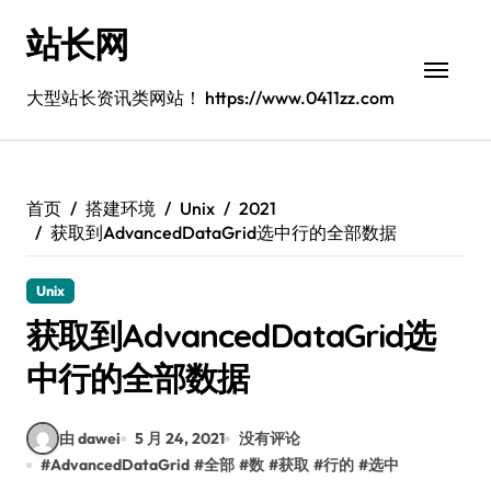
跳
站长网
转
到
内
大型站长资讯类网站！ https://www.0411zz.com
容
首页
搭建环境
Unix
2021
获取到AdvancedDataGrid选中行的全部数据
Unix
获取到AdvancedDataGrid选
中行的全部数据
由 dawei
5 月 24, 2021
没有评论
#
AdvancedDataGrid
#
全部
#
数
#
获取
#
行的
#
选中