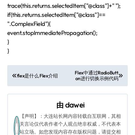
trace(this.returns.selectedItem["@class"]+" ");
if(this.returns.selectedItem["@class"]==
".ComplexField"){
event.stopImmediatePropagation();
}
}
文
Flex中通过RadioButt
flex是什么 Flex介绍
on进行切换示例代码
章
导
由
dawei
航
【声明】：大连站长网内容转载自互联网，其相
关言论仅代表作者个人观点绝非权威，不代表本
站立场。如您发现内容存在版权问题，请提交相