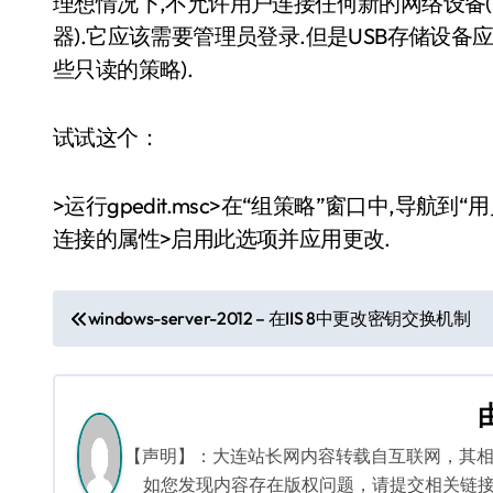
理想情况下,不允许用户连接任何新的网络设备(可能是M
器).它应该需要管理员登录.但是USB存储设
些只读的策略).
试试这个：
>运行gpedit.msc>在“组策略”窗口中,导航
连接的属性>启用此选项并应用更改.
文
windows-server-2012 – 在IIS 8中更改密钥交换机制
章
导
航
【声明】：大连站长网内容转载自互联网，其
如您发现内容存在版权问题，请提交相关链接至邮箱