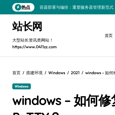
跳
热点
容器部署与编排：重塑服务器管理新范式
转
到
破局之道：大模型平台安全运营实战
内
站长网
容
跨界融合：互联网站长生态新引擎
首页
VR创业新路径：模式创新与平台化双轮驱
大型站长资讯类网站！
https://www.0411zz.com
容器智能编排：释放服务器极致效能
模式革新驱动：平台生态创业实战指南
跨界融合，驱动技术创新新生态
首页
搭建环境
Windows
2021
windows – 
Android开发视角下的平台创业与运营实
Windows
鸿蒙建站效能跃升：优化策略与工具链实
windows – 如
容器部署与编排优化：赋能高效运维