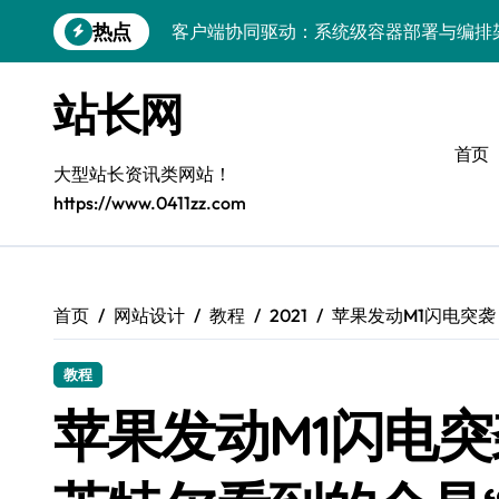
跳
热点
客户端协同驱动：系统级容器部署与编排
转
到
容器化部署与编排：解锁科技时代服务器
内
站长网
容
容器技术领航，编排策略赋能：打造服务
首页
容器部署与编排优化：赋能高效运维
大型站长资讯类网站！
https://www.0411zz.com
容器部署与编排：重塑服务器管理新范式
破局之道：大模型平台安全运营实战
跨界融合：互联网站长生态新引擎
首页
网站设计
教程
2021
苹果发动M1闪电突袭
VR创业新路径：模式创新与平台化双轮驱
教程
容器智能编排：释放服务器极致效能
苹果发动M1闪电
科技赋能：系统容器优化与高效编排驱动