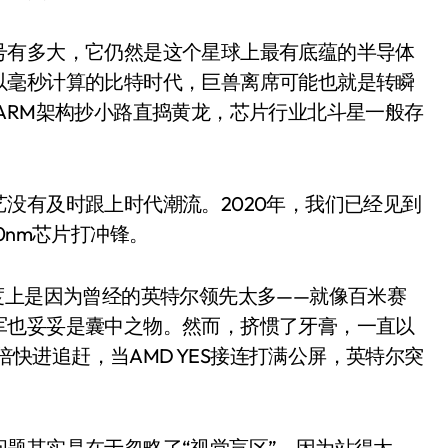
号有多大，它仍然是这个星球上最有底蕴的半导体
以毫秒计算的比特时代，巨兽离席可能也就是转瞬
ARM架构抄小路直捣黄龙，芯片行业北斗星一般存
没有及时跟上时代潮流。2020年，我们已经见到
0nm芯片打冲锋。
度上是因为曾经的英特尔领先太多——就像百米赛
军也妥妥是囊中之物。然而，挤惯了牙膏，一直以
5倍快进追赶，当AMD YES接连打满公屏，英特尔突
题其实是在于忽略了“视觉盲区”，因为站得太