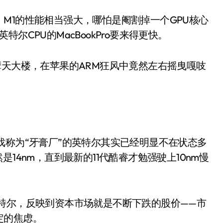
M1的性能相当强大，哪怕是阉割掉一个GPU核心
英特尔CPU的MacBookPro要来得更快。
摩天大楼，在苹果的ARM狂风中竟然左右摇曳嘎吱
戏称为“牙膏厂”的英特尔其实已经明显不在状态多
14nm，直到最新的11代酷睿才勉强驶上10nm慢
特尔，反映到资本市场就是不断下跌的股价——市
定的焦虑。