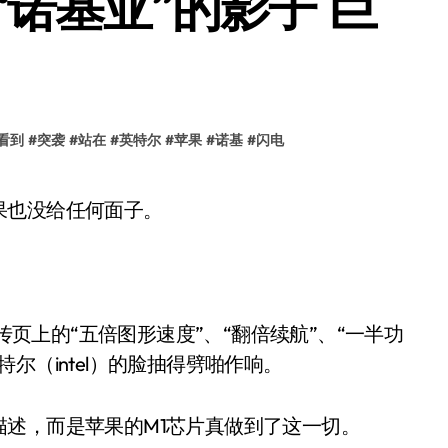
诺基亚”的影子 巨
看到
#
突袭
#
站在
#
英特尔
#
苹果
#
诺基
#
闪电
果也没给任何面子。
宣传页上的“五倍图形速度”、“翻倍续航”、“一半功
尔（intel）的脸抽得劈啪作响。
述，而是苹果的M1芯片真做到了这一切。