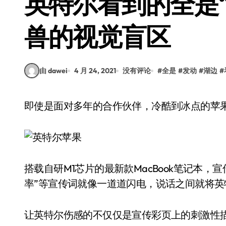
英特尔看到的全是“
兽的视觉盲区
由 dawei
4 月 24, 2021
没有评论
#
全是
#
发动
#
湖边
#
即使是面对多年的合作伙伴，冷酷到冰点的苹
搭载自研M1芯片的最新款MacBook笔记本，
率”等宣传词就像一道道闪电，说话之间就将英特
让英特尔伤感的不仅仅是宣传彩页上的刺激性描