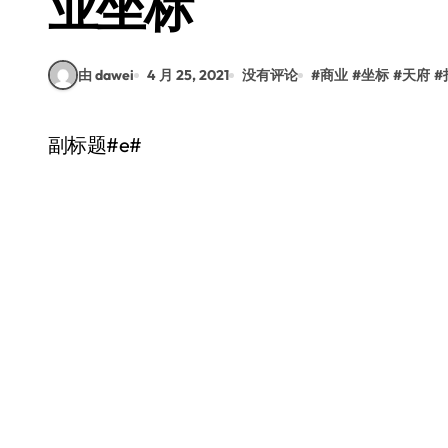
业坐标
由 dawei
4 月 25, 2021
没有评论
#
商业
#
坐标
#
天府
#
副标题#e#