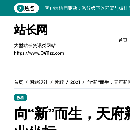
跳
热点
客户端协同驱动：系统级容器部署与编排
转
到
容器化部署与编排：解锁科技时代服务器
内
站长网
容
容器技术领航，编排策略赋能：打造服务
首页
容器部署与编排优化：赋能高效运维
大型站长资讯类网站！
https://www.0411zz.com
容器部署与编排：重塑服务器管理新范式
破局之道：大模型平台安全运营实战
跨界融合：互联网站长生态新引擎
首页
网站设计
教程
2021
向“新”而生，天府新
VR创业新路径：模式创新与平台化双轮驱
教程
容器智能编排：释放服务器极致效能
向“新”而生，天府
科技赋能：系统容器优化与高效编排驱动