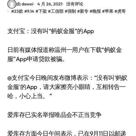
由 dawei
4 月 26, 2021
没有评论
#
23款
#
9.14
#
下架
#
工信部
#
强制
#
新专
#
晚报
#
苹果
#
虎哥
支付宝：没有叫“蚂蚁金服”的App
日前有媒体报道称温州一用户在下载“蚂蚁金
服”App申请贷款被骗。
@支付宝今日晚间发布微博表示：“没有叫'蚂蚁
金服'的App，请大家擦亮小眼睛，互相转告一
哈，小心上当。 ”
爱库存已实名举报唯品会不正当竞争
爱库存方面今日午间表示，已在9月11日以邮递