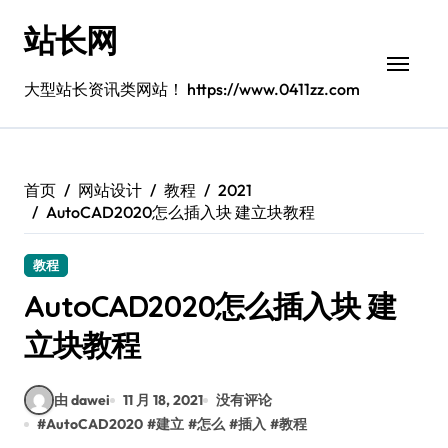
跳
站长网
转
到
内
大型站长资讯类网站！ https://www.0411zz.com
容
首页
网站设计
教程
2021
AutoCAD2020怎么插入块 建立块教程
教程
AutoCAD2020怎么插入块 建
立块教程
由 dawei
11 月 18, 2021
没有评论
#
AutoCAD2020
#
建立
#
怎么
#
插入
#
教程