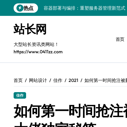
跳
热点
容器部署与编排：重塑服务器管理新范式
转
到
破局之道：大模型平台安全运营实战
内
站长网
容
跨界融合：互联网站长生态新引擎
首页
VR创业新路径：模式创新与平台化双轮驱
大型站长资讯类网站！
https://www.0411zz.com
容器智能编排：释放服务器极致效能
模式革新驱动：平台生态创业实战指南
跨界融合，驱动技术创新新生态
首页
网站设计
佳作
2021
如何第一时间抢注被
Android开发视角下的平台创业与运营实
佳作
鸿蒙建站效能跃升：优化策略与工具链实
如何第一时间抢注
容器部署与编排优化：赋能高效运维