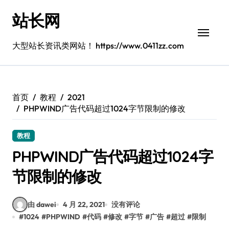
跳
站长网
转
到
内
大型站长资讯类网站！ https://www.0411zz.com
容
首页
教程
2021
PHPWIND广告代码超过1024字节限制的修改
教程
PHPWIND广告代码超过1024字
节限制的修改
由 dawei
4 月 22, 2021
没有评论
#
1024
#
PHPWIND
#
代码
#
修改
#
字节
#
广告
#
超过
#
限制