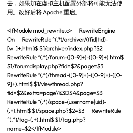
去，如果加在虚拟主机配置外部将可能无法使
用。改好后将 Apache 重启。
<IfModule mod_rewrite.c> RewriteEngine
On RewriteRule ^(.*)/archiver/((fid|tid)-
[w-]+.html)$ $1/archiver/index.php?$2
RewriteRule ^(.*)/forum-([0-9]+)-([0-9]+).html$
$1/forumdisplay.php?fid=$2&page=$3
RewriteRule ^(.*)/thread-([0-9]+)-([0-9]+)-([0-
9]+).html$ $1/viewthread.php?
tid=$2&extra=page\%3D$4&page=$3
RewriteRule ^(.*)/space-(username|uid)-
(.+).html$ $1/space.php?$2=$3 RewriteRule
^(.*)/tag-(.+).html$ $1/tag.php?
name=$2</IfModule>