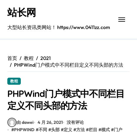
跳
站长网
转
到
内
大型站长资讯类网站！ https://www.0411zz.com
容
首页
教程
2021
PHPWind门户模式中不同栏目定义不同头部的方法
教程
PHPWind门户模式中不同栏目
定义不同头部的方法
由 dawei
4 月 26, 2021
没有评论
#
PHPWIND
#
不同
#
头部
#
定义
#
方法
#
栏目
#
模式
#
门户