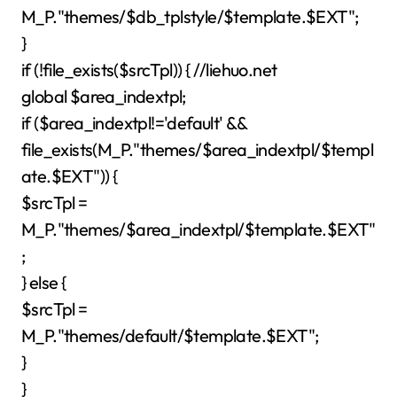
M_P."themes/$db_tplstyle/$template.$EXT";
}
if (!file_exists($srcTpl)) { //liehuo.net
global $area_indextpl;
if ($area_indextpl!='default' &&
file_exists(M_P."themes/$area_indextpl/$templ
ate.$EXT")) {
$srcTpl =
M_P."themes/$area_indextpl/$template.$EXT"
;
} else {
$srcTpl =
M_P."themes/default/$template.$EXT";
}
}