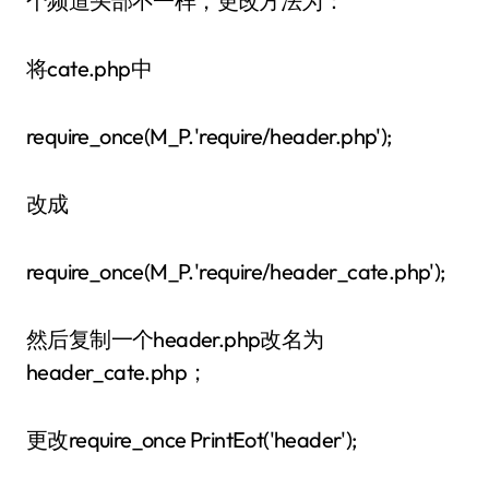
个频道头部不一样，更改方法为：
将cate.php中
require_once(M_P.'require/header.php');
改成
require_once(M_P.'require/header_cate.php');
然后复制一个header.php改名为
header_cate.php；
更改require_once PrintEot('header');