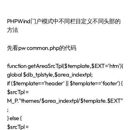
PHPWind门户模式中不同栏目定义不同头部的
方法
先看pw common.php的代码
function getAreaSrcTpl($template,$EXT='htm'){
global $db_tplstyle,$area_indextpl;
if ($template=='header' || $template=='footer') {
$srcTpl =
M_P."themes/$area_indextpl/$template.$EXT"
;
} else {
$srcTpl =