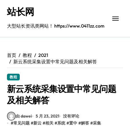
跳
站长网
转
到
内
大型站长资讯类网站！ https://www.0411zz.com
容
首页
教程
2021
新云系统采集设置中常见问题及相关解答
教程
新云系统采集设置中常见问题
及相关解答
由 dawei
5 月 23, 2021
没有评论
#
常见问题
#
新云
#
相关
#
系统
#
置中
#
解答
#
采集