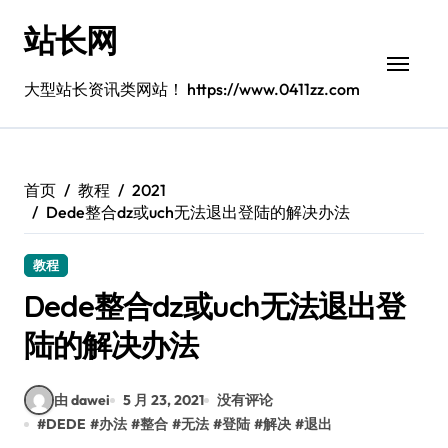
跳
站长网
转
到
内
大型站长资讯类网站！ https://www.0411zz.com
容
首页
教程
2021
Dede整合dz或uch无法退出登陆的解决办法
教程
Dede整合dz或uch无法退出登
陆的解决办法
由 dawei
5 月 23, 2021
没有评论
#
DEDE
#
办法
#
整合
#
无法
#
登陆
#
解决
#
退出