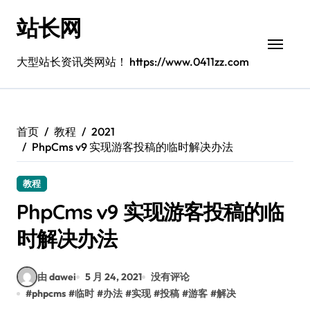
跳
站长网
转
到
内
大型站长资讯类网站！ https://www.0411zz.com
容
首页
教程
2021
PhpCms v9 实现游客投稿的临时解决办法
教程
PhpCms v9 实现游客投稿的临
时解决办法
由 dawei
5 月 24, 2021
没有评论
#
phpcms
#
临时
#
办法
#
实现
#
投稿
#
游客
#
解决