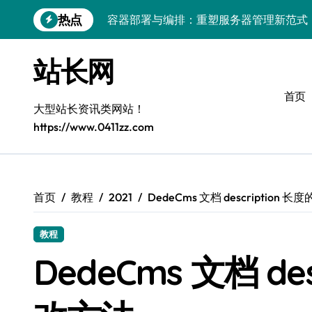
跳
容器部署与编排：重塑服务器管理新范式
热点
转
破局之道：大模型平台安全运营实战
到
内
站长网
跨界融合：互联网站长生态新引擎
容
VR创业新路径：模式创新与平台化双轮驱
首页
大型站长资讯类网站！
容器智能编排：释放服务器极致效能
https://www.0411zz.com
模式革新驱动：平台生态创业实战指南
跨界融合，驱动技术创新新生态
首页
教程
2021
DedeCms 文档 description 
Android开发视角下的平台创业与运营实
鸿蒙建站效能跃升：优化策略与工具链实
教程
DedeCms 文档 de
容器部署与编排优化：赋能高效运维