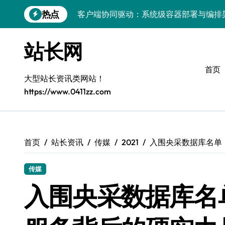
跳
客户端协同驱动：系统级容器部署与编排
热点
转
到
容器化部署与编排：解锁科技时代服务器
内
站长网
容
容器技术领航，编排策略赋能：打造服务
首页
容器部署与编排优化：赋能高效运维
大型站长资讯类网站！
https://www.0411zz.com
容器部署与编排：重塑服务器管理新范式
破局之道：大模型平台安全运营实战
跨界融合：互联网站长生态新引擎
首页
站长资讯
传媒
2021
入围央采数据库名单
VR创业新路径：模式创新与平台化双轮驱
传媒
容器智能编排：释放服务器极致效能
入围央采数据库名单
科技赋能：系统容器优化与高效编排驱动