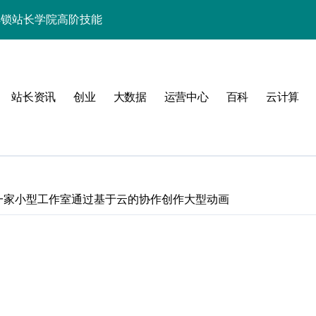
解锁站长学院高阶技能
优化实战指南
优化实战精要
站长资讯
创业
大数据
运营中心
百科
云计算
端事务性能优化新体验
与科技优化秘籍
事务控制绝技！
实战深度剖析
：一家小型工作室通过基于云的协作创作大型动画
技精粹
战解锁科技高效能
室：一家小型工作室通
合规风控实战指南
解锁站长学院高阶技能