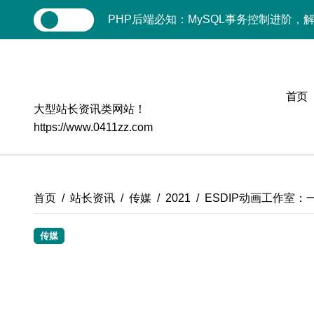
跳
热点
PHP后端必知：MySQL事务控制进阶，
转
到
MySQL技术精要：后端事务处理与性能
内
站长网
容
技术赋能站长：MySQL事务控制与安全
首页
MySQL进阶实战：以科技之力，铸就后
大型站长资讯类网站！
https://www.0411zz.com
Go语言MySQL事务控制：技术实战解密
零基础启航：站长学院带你玩转MySQL
VR开发进阶秘籍：MySQL事务控制科技
首页
站长资讯
传媒
2021
ESDIP动画工作室
容器视角揭秘：MySQL事务处理实战科
传媒
MySQL事务控制精要：iOS后端技术实
ESDIP动画工作
MySQL事务控制精要：站长必知的技术
PHP后端必知：MySQL事务控制进阶，