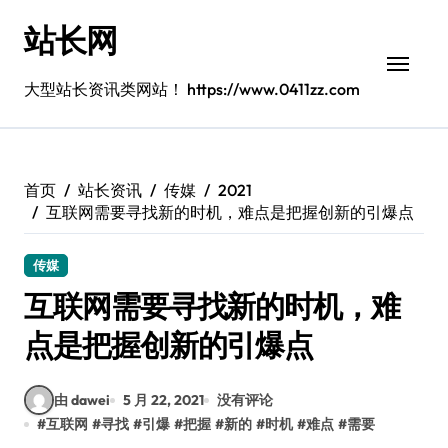
跳
站长网
转
到
内
大型站长资讯类网站！ https://www.0411zz.com
容
首页
站长资讯
传媒
2021
互联网需要寻找新的时机，难点是把握创新的引爆点
传媒
互联网需要寻找新的时机，难
点是把握创新的引爆点
由 dawei
5 月 22, 2021
没有评论
#
互联网
#
寻找
#
引爆
#
把握
#
新的
#
时机
#
难点
#
需要