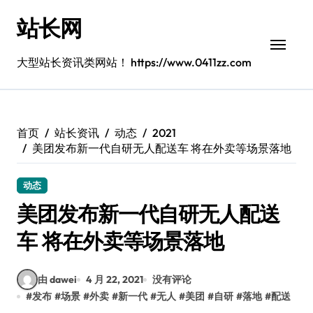
跳
站长网
转
到
内
大型站长资讯类网站！ https://www.0411zz.com
容
首页
站长资讯
动态
2021
美团发布新一代自研无人配送车 将在外卖等场景落地
动态
美团发布新一代自研无人配送
车 将在外卖等场景落地
由 dawei
4 月 22, 2021
没有评论
#
发布
#
场景
#
外卖
#
新一代
#
无人
#
美团
#
自研
#
落地
#
配送