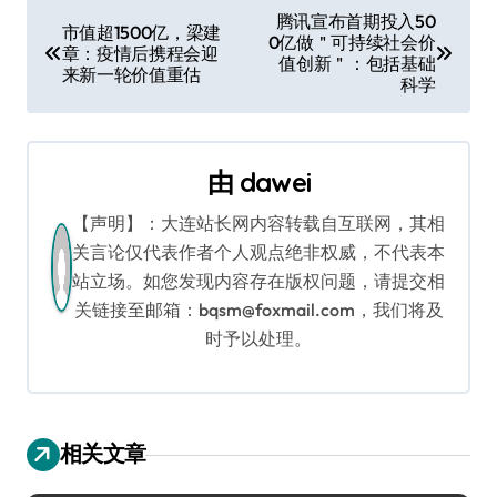
文
腾讯宣布首期投入50
市值超1500亿，梁建
0亿做＂可持续社会价
章
章：疫情后携程会迎
值创新＂：包括基础
来新一轮价值重估
科学
导
航
由
dawei
【声明】：大连站长网内容转载自互联网，其相
关言论仅代表作者个人观点绝非权威，不代表本
站立场。如您发现内容存在版权问题，请提交相
关链接至邮箱：bqsm@foxmail.com，我们将及
时予以处理。
相关文章