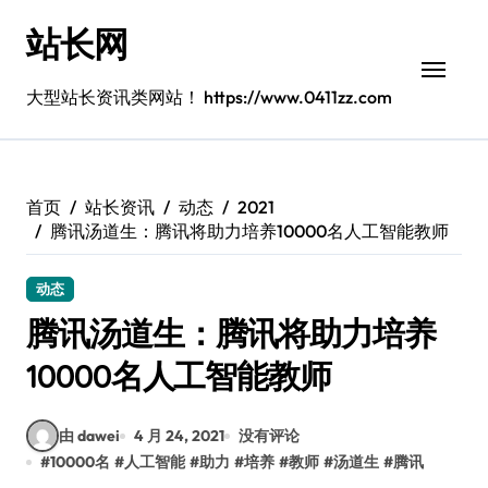
跳
站长网
转
到
内
大型站长资讯类网站！ https://www.0411zz.com
容
首页
站长资讯
动态
2021
腾讯汤道生：腾讯将助力培养10000名人工智能教师
动态
腾讯汤道生：腾讯将助力培养
10000名人工智能教师
由 dawei
4 月 24, 2021
没有评论
#
10000名
#
人工智能
#
助力
#
培养
#
教师
#
汤道生
#
腾讯